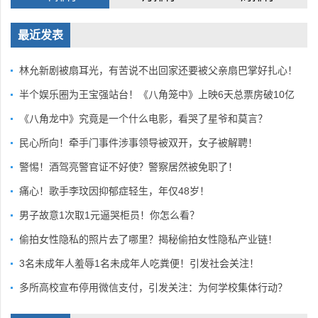
最近发表
林允新剧被扇耳光，有苦说不出回家还要被父亲扇巴掌好扎心！
半个娱乐圈为王宝强站台！《八角笼中》上映6天总票房破10亿
《八角龙中》究竟是一个什么电影，看哭了星爷和莫言？
民心所向！牵手门事件涉事领导被双开，女子被解聘！
警惕！酒驾亮警官证不好使？警察居然被免职了！
痛心！歌手李玟因抑郁症轻生，年仅48岁！
男子故意1次取1元逼哭柜员！你怎么看？
偷拍女性隐私的照片去了哪里？揭秘偷拍女性隐私产业链！
3名未成年人羞辱1名未成年人吃粪便！引发社会关注！
多所高校宣布停用微信支付，引发关注：为何学校集体行动？