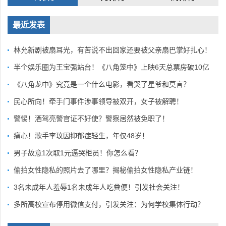
最近发表
林允新剧被扇耳光，有苦说不出回家还要被父亲扇巴掌好扎心！
半个娱乐圈为王宝强站台！《八角笼中》上映6天总票房破10亿
《八角龙中》究竟是一个什么电影，看哭了星爷和莫言？
民心所向！牵手门事件涉事领导被双开，女子被解聘！
警惕！酒驾亮警官证不好使？警察居然被免职了！
痛心！歌手李玟因抑郁症轻生，年仅48岁！
男子故意1次取1元逼哭柜员！你怎么看？
偷拍女性隐私的照片去了哪里？揭秘偷拍女性隐私产业链！
3名未成年人羞辱1名未成年人吃粪便！引发社会关注！
多所高校宣布停用微信支付，引发关注：为何学校集体行动？