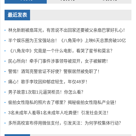
最近发表
林允新剧被扇耳光，有苦说不出回家还要被父亲扇巴掌好扎心！
半个娱乐圈为王宝强站台！《八角笼中》上映6天总票房破10亿
《八角龙中》究竟是一个什么电影，看哭了星爷和莫言？
民心所向！牵手门事件涉事领导被双开，女子被解聘！
警惕！酒驾亮警官证不好使？警察居然被免职了！
痛心！歌手李玟因抑郁症轻生，年仅48岁！
男子故意1次取1元逼哭柜员！你怎么看？
偷拍女性隐私的照片去了哪里？揭秘偷拍女性隐私产业链！
3名未成年人羞辱1名未成年人吃粪便！引发社会关注！
多所高校宣布停用微信支付，引发关注：为何学校集体行动？