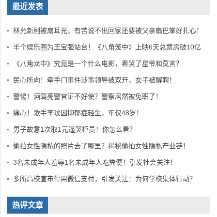
最近发表
林允新剧被扇耳光，有苦说不出回家还要被父亲扇巴掌好扎心！
半个娱乐圈为王宝强站台！《八角笼中》上映6天总票房破10亿
《八角龙中》究竟是一个什么电影，看哭了星爷和莫言？
民心所向！牵手门事件涉事领导被双开，女子被解聘！
警惕！酒驾亮警官证不好使？警察居然被免职了！
痛心！歌手李玟因抑郁症轻生，年仅48岁！
男子故意1次取1元逼哭柜员！你怎么看？
偷拍女性隐私的照片去了哪里？揭秘偷拍女性隐私产业链！
3名未成年人羞辱1名未成年人吃粪便！引发社会关注！
多所高校宣布停用微信支付，引发关注：为何学校集体行动？
热评文章