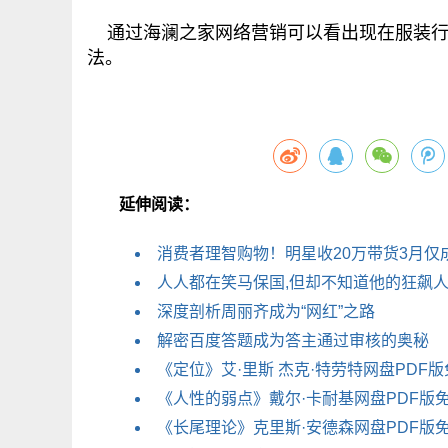
通过海澜之家网络营销可以看出现在服装行
法。
延伸阅读：
消费者理智购物！明星收20万带货3月仅成
人人都在笑马保国,但却不知道他的狂飙人
深度剖析周丽齐成为“网红”之路
解密百度答题成为答主通过审核的奥秘
《定位》艾·里斯 杰克·特劳特网盘PDF
《人性的弱点》戴尔·卡耐基网盘PDF版
《长尾理论》克里斯·安德森网盘PDF版