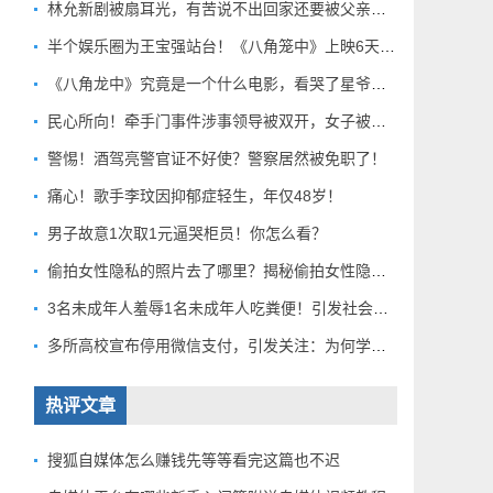
林允新剧被扇耳光，有苦说不出回家还要被父亲扇巴掌好扎心！
半个娱乐圈为王宝强站台！《八角笼中》上映6天总票房破10亿
，
《八角龙中》究竟是一个什么电影，看哭了星爷和莫言？
民心所向！牵手门事件涉事领导被双开，女子被解聘！
警惕！酒驾亮警官证不好使？警察居然被免职了！
痛心！歌手李玟因抑郁症轻生，年仅48岁！
男子故意1次取1元逼哭柜员！你怎么看？
偷拍女性隐私的照片去了哪里？揭秘偷拍女性隐私产业链！
3名未成年人羞辱1名未成年人吃粪便！引发社会关注！
多所高校宣布停用微信支付，引发关注：为何学校集体行动？
热评文章
搜狐自媒体怎么赚钱先等等看完这篇也不迟