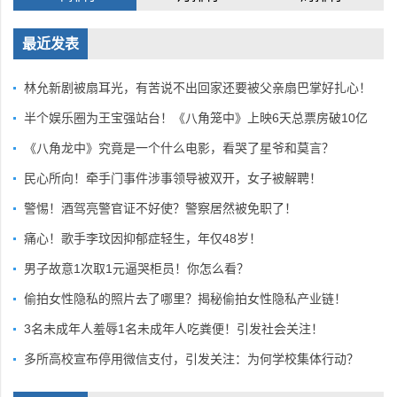
最近发表
林允新剧被扇耳光，有苦说不出回家还要被父亲扇巴掌好扎心！
半个娱乐圈为王宝强站台！《八角笼中》上映6天总票房破10亿
《八角龙中》究竟是一个什么电影，看哭了星爷和莫言？
民心所向！牵手门事件涉事领导被双开，女子被解聘！
警惕！酒驾亮警官证不好使？警察居然被免职了！
痛心！歌手李玟因抑郁症轻生，年仅48岁！
男子故意1次取1元逼哭柜员！你怎么看？
偷拍女性隐私的照片去了哪里？揭秘偷拍女性隐私产业链！
3名未成年人羞辱1名未成年人吃粪便！引发社会关注！
多所高校宣布停用微信支付，引发关注：为何学校集体行动？