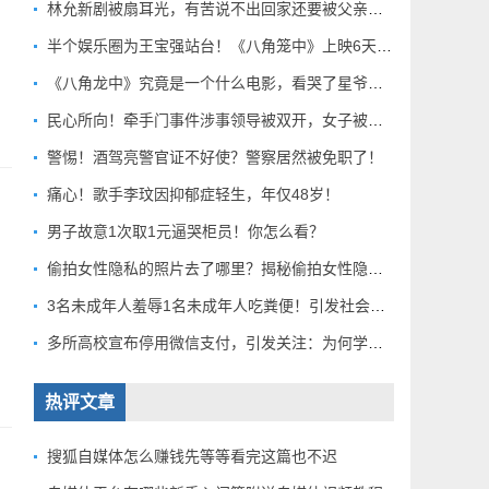
林允新剧被扇耳光，有苦说不出回家还要被父亲扇巴掌好扎心！
半个娱乐圈为王宝强站台！《八角笼中》上映6天总票房破10亿
《八角龙中》究竟是一个什么电影，看哭了星爷和莫言？
民心所向！牵手门事件涉事领导被双开，女子被解聘！
警惕！酒驾亮警官证不好使？警察居然被免职了！
痛心！歌手李玟因抑郁症轻生，年仅48岁！
男子故意1次取1元逼哭柜员！你怎么看？
偷拍女性隐私的照片去了哪里？揭秘偷拍女性隐私产业链！
3名未成年人羞辱1名未成年人吃粪便！引发社会关注！
多所高校宣布停用微信支付，引发关注：为何学校集体行动？
热评文章
搜狐自媒体怎么赚钱先等等看完这篇也不迟