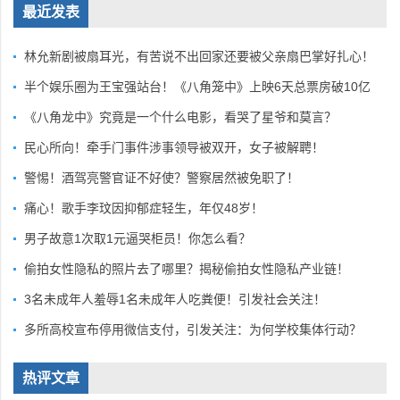
最近发表
林允新剧被扇耳光，有苦说不出回家还要被父亲扇巴掌好扎心！
半个娱乐圈为王宝强站台！《八角笼中》上映6天总票房破10亿
《八角龙中》究竟是一个什么电影，看哭了星爷和莫言？
民心所向！牵手门事件涉事领导被双开，女子被解聘！
警惕！酒驾亮警官证不好使？警察居然被免职了！
痛心！歌手李玟因抑郁症轻生，年仅48岁！
男子故意1次取1元逼哭柜员！你怎么看？
偷拍女性隐私的照片去了哪里？揭秘偷拍女性隐私产业链！
3名未成年人羞辱1名未成年人吃粪便！引发社会关注！
多所高校宣布停用微信支付，引发关注：为何学校集体行动？
热评文章