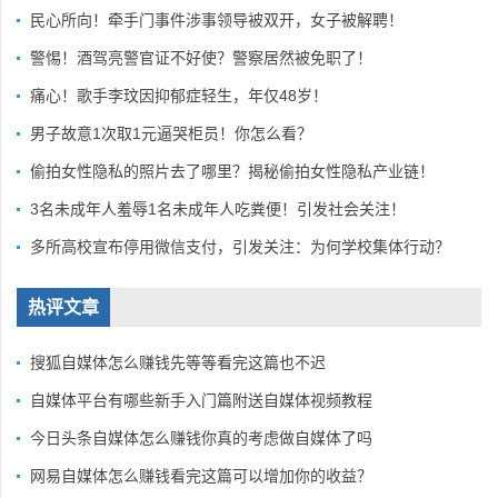
民心所向！牵手门事件涉事领导被双开，女子被解聘！
警惕！酒驾亮警官证不好使？警察居然被免职了！
痛心！歌手李玟因抑郁症轻生，年仅48岁！
男子故意1次取1元逼哭柜员！你怎么看？
偷拍女性隐私的照片去了哪里？揭秘偷拍女性隐私产业链！
3名未成年人羞辱1名未成年人吃粪便！引发社会关注！
多所高校宣布停用微信支付，引发关注：为何学校集体行动？
热评文章
搜狐自媒体怎么赚钱先等等看完这篇也不迟
自媒体平台有哪些新手入门篇附送自媒体视频教程
今日头条自媒体怎么赚钱你真的考虑做自媒体了吗
网易自媒体怎么赚钱看完这篇可以增加你的收益？