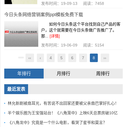
发布时间：19-09-13 阅读：7458
今日头条网络营销案例ppt模板免费下载
如何今日头条这个平台找到自己产品的客
户，这个就需要在今日头条做广告推广了。
那...
[详情]
发布时间：19-06-09 阅读：5154
‹‹
‹
4
5
6
7
8
››
年排行
月排行
周排行
最近发表
林允新剧被扇耳光，有苦说不出回家还要被父亲扇巴掌好扎心！
半个娱乐圈为王宝强站台！《八角笼中》上映6天总票房破10亿
《八角龙中》究竟是一个什么电影，看哭了星爷和莫言？