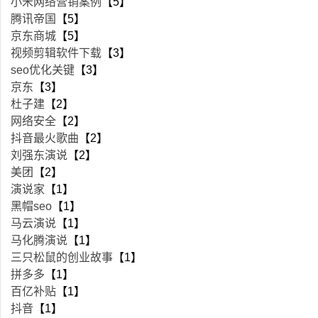
小米网络营销案例
【5】
腾讯帝国
【5】
京东商城
【5】
视频剪辑软件下载
【3】
seo优化关键
【3】
京东
【3】
杜子建
【2】
网络安全
【2】
抖音最火歌曲
【2】
刘强东演说
【2】
美团
【2】
演说家
【1】
黑帽seo
【1】
马云演说
【1】
马化腾演说
【1】
三只松鼠的创业故事
【1】
拼多多
【1】
百亿补贴
【1】
抖音
【1】