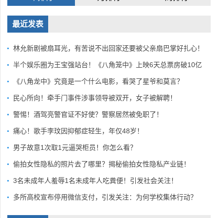
最近发表
林允新剧被扇耳光，有苦说不出回家还要被父亲扇巴掌好扎心！
半个娱乐圈为王宝强站台！《八角笼中》上映6天总票房破10亿
《八角龙中》究竟是一个什么电影，看哭了星爷和莫言？
民心所向！牵手门事件涉事领导被双开，女子被解聘！
警惕！酒驾亮警官证不好使？警察居然被免职了！
痛心！歌手李玟因抑郁症轻生，年仅48岁！
男子故意1次取1元逼哭柜员！你怎么看？
偷拍女性隐私的照片去了哪里？揭秘偷拍女性隐私产业链！
3名未成年人羞辱1名未成年人吃粪便！引发社会关注！
多所高校宣布停用微信支付，引发关注：为何学校集体行动？