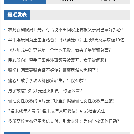
最近发表
林允新剧被扇耳光，有苦说不出回家还要被父亲扇巴掌好扎心！
半个娱乐圈为王宝强站台！《八角笼中》上映6天总票房破10亿
《八角龙中》究竟是一个什么电影，看哭了星爷和莫言？
民心所向！牵手门事件涉事领导被双开，女子被解聘！
警惕！酒驾亮警官证不好使？警察居然被免职了！
痛心！歌手李玟因抑郁症轻生，年仅48岁！
男子故意1次取1元逼哭柜员！你怎么看？
偷拍女性隐私的照片去了哪里？揭秘偷拍女性隐私产业链！
3名未成年人羞辱1名未成年人吃粪便！引发社会关注！
多所高校宣布停用微信支付，引发关注：为何学校集体行动？