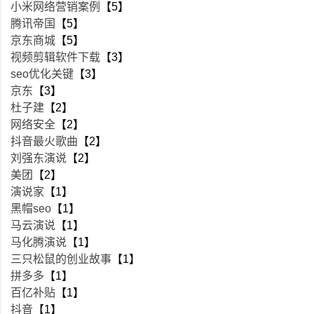
小米网络营销案例
【5】
腾讯帝国
【5】
京东商城
【5】
视频剪辑软件下载
【3】
seo优化关键
【3】
京东
【3】
杜子建
【2】
网络安全
【2】
抖音最火歌曲
【2】
刘强东演说
【2】
美团
【2】
演说家
【1】
黑帽seo
【1】
马云演说
【1】
马化腾演说
【1】
三只松鼠的创业故事
【1】
拼多多
【1】
百亿补贴
【1】
抖音
【1】