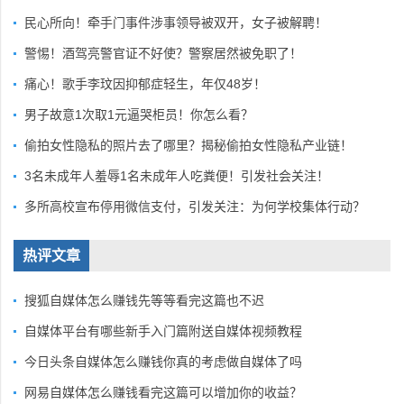
民心所向！牵手门事件涉事领导被双开，女子被解聘！
警惕！酒驾亮警官证不好使？警察居然被免职了！
痛心！歌手李玟因抑郁症轻生，年仅48岁！
男子故意1次取1元逼哭柜员！你怎么看？
偷拍女性隐私的照片去了哪里？揭秘偷拍女性隐私产业链！
3名未成年人羞辱1名未成年人吃粪便！引发社会关注！
多所高校宣布停用微信支付，引发关注：为何学校集体行动？
热评文章
搜狐自媒体怎么赚钱先等等看完这篇也不迟
自媒体平台有哪些新手入门篇附送自媒体视频教程
今日头条自媒体怎么赚钱你真的考虑做自媒体了吗
网易自媒体怎么赚钱看完这篇可以增加你的收益？