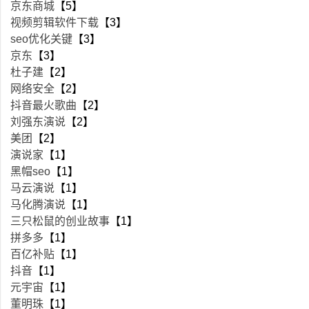
京东商城
【5】
视频剪辑软件下载
【3】
seo优化关键
【3】
京东
【3】
杜子建
【2】
网络安全
【2】
抖音最火歌曲
【2】
刘强东演说
【2】
美团
【2】
演说家
【1】
黑帽seo
【1】
马云演说
【1】
马化腾演说
【1】
三只松鼠的创业故事
【1】
拼多多
【1】
百亿补贴
【1】
抖音
【1】
元宇宙
【1】
董明珠
【1】