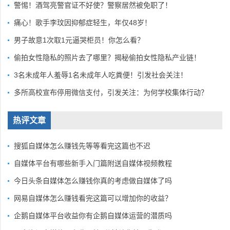
警惕！酒驾亮警官证不好使？警察居然被免职了！
痛心！歌手李玟因抑郁症轻生，年仅48岁！
男子故意1次取1元逼哭柜员！你怎么看？
偷拍女性隐私的照片去了哪里？揭秘偷拍女性隐私产业链！
3名未成年人羞辱1名未成年人吃粪便！引发社会关注！
多所高校宣布停用微信支付，引发关注：为何学校集体行动？
热评文章
搜狐自媒体怎么赚钱先等等看完这篇也不迟
自媒体平台有哪些新手入门篇附送自媒体视频教程
今日头条自媒体怎么赚钱你真的考虑做自媒体了吗
网易自媒体怎么赚钱看完这篇可以增加你的收益？
企鹅自媒体平台收益你有企鹅自媒体运营的潜质吗