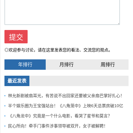
◎欢迎参与讨论，请在这里发表您的看法、交流您的观点。
年排行
月排行
周排行
最近发表
林允新剧被扇耳光，有苦说不出回家还要被父亲扇巴掌好扎心！
半个娱乐圈为王宝强站台！《八角笼中》上映6天总票房破10亿
《八角龙中》究竟是一个什么电影，看哭了星爷和莫言？
民心所向！牵手门事件涉事领导被双开，女子被解聘！