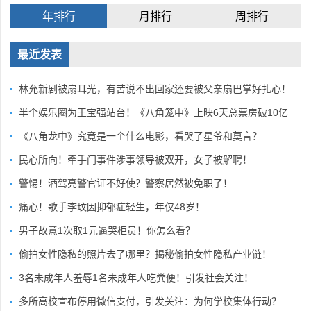
年排行
月排行
周排行
最近发表
林允新剧被扇耳光，有苦说不出回家还要被父亲扇巴掌好扎心！
半个娱乐圈为王宝强站台！《八角笼中》上映6天总票房破10亿
《八角龙中》究竟是一个什么电影，看哭了星爷和莫言？
民心所向！牵手门事件涉事领导被双开，女子被解聘！
警惕！酒驾亮警官证不好使？警察居然被免职了！
痛心！歌手李玟因抑郁症轻生，年仅48岁！
男子故意1次取1元逼哭柜员！你怎么看？
偷拍女性隐私的照片去了哪里？揭秘偷拍女性隐私产业链！
3名未成年人羞辱1名未成年人吃粪便！引发社会关注！
多所高校宣布停用微信支付，引发关注：为何学校集体行动？