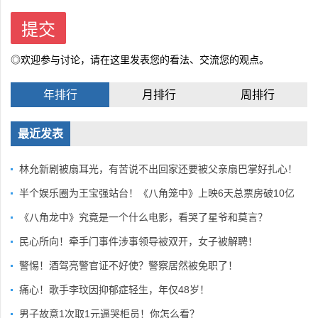
◎欢迎参与讨论，请在这里发表您的看法、交流您的观点。
年排行
月排行
周排行
最近发表
林允新剧被扇耳光，有苦说不出回家还要被父亲扇巴掌好扎心！
半个娱乐圈为王宝强站台！《八角笼中》上映6天总票房破10亿
《八角龙中》究竟是一个什么电影，看哭了星爷和莫言？
民心所向！牵手门事件涉事领导被双开，女子被解聘！
警惕！酒驾亮警官证不好使？警察居然被免职了！
痛心！歌手李玟因抑郁症轻生，年仅48岁！
男子故意1次取1元逼哭柜员！你怎么看？