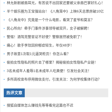
林允新剧被扇耳光，有苦说不出回家还要被父亲扇巴掌好扎心！
半个娱乐圈为王宝强站台！《八角笼中》上映6天总票房破10亿
《八角龙中》究竟是一个什么电影，看哭了星爷和莫言？
民心所向！牵手门事件涉事领导被双开，女子被解聘！
警惕！酒驾亮警官证不好使？警察居然被免职了！
痛心！歌手李玟因抑郁症轻生，年仅48岁！
男子故意1次取1元逼哭柜员！你怎么看？
偷拍女性隐私的照片去了哪里？揭秘偷拍女性隐私产业链！
3名未成年人羞辱1名未成年人吃粪便！引发社会关注！
多所高校宣布停用微信支付，引发关注：为何学校集体行动？
热评文章
搜狐自媒体怎么赚钱先等等看完这篇也不迟