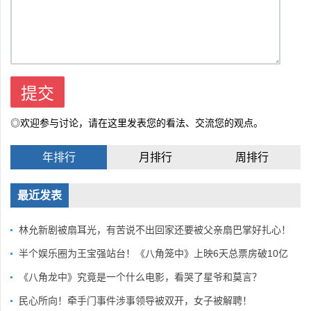
◎欢迎参与讨论，请在这里发表您的看法、交流您的观点。
年排行
月排行
周排行
最近发表
林允新剧被扇耳光，有苦说不出回家还要被父亲扇巴掌好扎心！
半个娱乐圈为王宝强站台！《八角笼中》上映6天总票房破10亿
《八角龙中》究竟是一个什么电影，看哭了星爷和莫言？
民心所向！牵手门事件涉事领导被双开，女子被解聘！