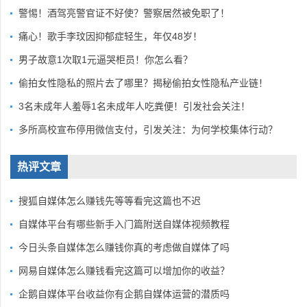
警惕！酒驾亮警官证不好使？警察居然被免职了！
痛心！歌手李玟因抑郁症轻生，年仅48岁！
男子故意1次取1元逼哭柜员！你怎么看？
偷拍女性隐私的照片去了哪里？揭秘偷拍女性隐私产业链！
3名未成年人羞辱1名未成年人吃粪便！引发社会关注！
多所高校宣布停用微信支付，引发关注：为何学校集体行动？
热评文章
搜狐自媒体怎么赚钱先等等看完这篇也不迟
自媒体平台有哪些新手入门篇附送自媒体视频教程
今日头条自媒体怎么赚钱你真的考虑做自媒体了吗
网易自媒体怎么赚钱看完这篇可以增加你的收益？
企鹅自媒体平台收益你有企鹅自媒体运营的潜质吗