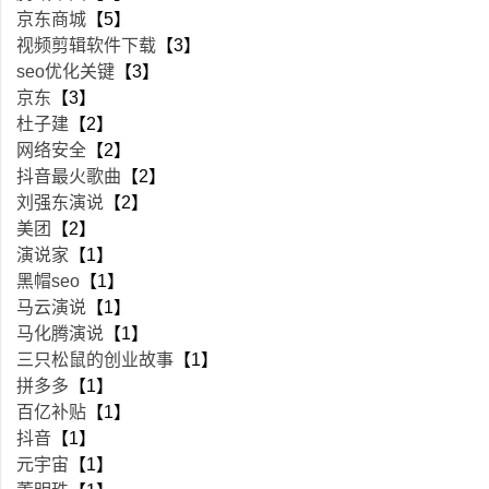
京东商城
【5】
视频剪辑软件下载
【3】
seo优化关键
【3】
京东
【3】
杜子建
【2】
网络安全
【2】
抖音最火歌曲
【2】
刘强东演说
【2】
美团
【2】
演说家
【1】
黑帽seo
【1】
马云演说
【1】
马化腾演说
【1】
三只松鼠的创业故事
【1】
拼多多
【1】
百亿补贴
【1】
抖音
【1】
元宇宙
【1】