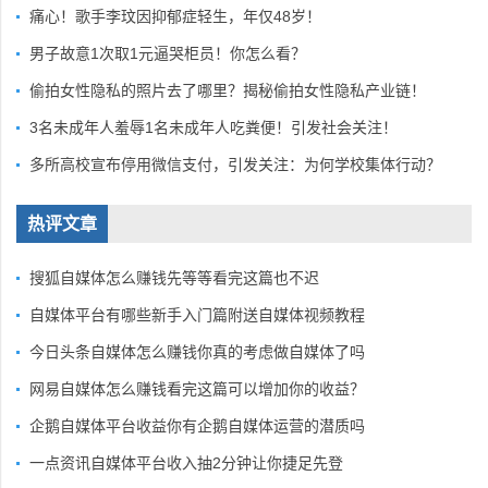
痛心！歌手李玟因抑郁症轻生，年仅48岁！
男子故意1次取1元逼哭柜员！你怎么看？
偷拍女性隐私的照片去了哪里？揭秘偷拍女性隐私产业链！
3名未成年人羞辱1名未成年人吃粪便！引发社会关注！
多所高校宣布停用微信支付，引发关注：为何学校集体行动？
热评文章
搜狐自媒体怎么赚钱先等等看完这篇也不迟
自媒体平台有哪些新手入门篇附送自媒体视频教程
今日头条自媒体怎么赚钱你真的考虑做自媒体了吗
网易自媒体怎么赚钱看完这篇可以增加你的收益？
企鹅自媒体平台收益你有企鹅自媒体运营的潜质吗
一点资讯自媒体平台收入抽2分钟让你捷足先登