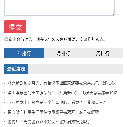
◎欢迎参与讨论，请在这里发表您的看法、交流您的观点。
年排行
月排行
周排行
最近发表
林允新剧被扇耳光，有苦说不出回家还要被父亲扇巴掌好扎心！
半个娱乐圈为王宝强站台！《八角笼中》上映6天总票房破10亿
《八角龙中》究竟是一个什么电影，看哭了星爷和莫言？
民心所向！牵手门事件涉事领导被双开，女子被解聘！
警惕！酒驾亮警官证不好使？警察居然被免职了！