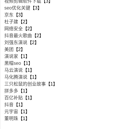
视频剪辑软件下载
【3】
seo优化关键
【3】
京东
【3】
杜子建
【2】
网络安全
【2】
抖音最火歌曲
【2】
刘强东演说
【2】
美团
【2】
演说家
【1】
黑帽seo
【1】
马云演说
【1】
马化腾演说
【1】
三只松鼠的创业故事
【1】
拼多多
【1】
百亿补贴
【1】
抖音
【1】
元宇宙
【1】
董明珠
【1】