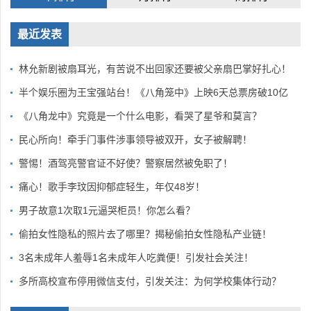
最近发表
林允新剧被扇耳光，有苦说不出回家还要被父亲扇巴掌好扎心！
半个娱乐圈为王宝强站台！《八角笼中》上映6天总票房破10亿
《八角龙中》究竟是一个什么电影，看哭了星爷和莫言？
民心所向！牵手门事件涉事领导被双开，女子被解聘！
警惕！酒驾亮警官证不好使？警察居然被免职了！
痛心！歌手李玟因抑郁症轻生，年仅48岁！
男子故意1次取1元逼哭柜员！你怎么看？
偷拍女性隐私的照片去了哪里？揭秘偷拍女性隐私产业链！
3名未成年人羞辱1名未成年人吃粪便！引发社会关注！
多所高校宣布停用微信支付，引发关注：为何学校集体行动？