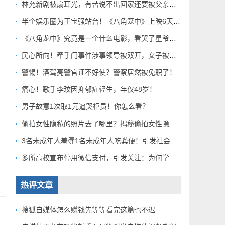
林允新剧被扇耳光，有苦说不出回家还要被父亲扇巴掌好扎心！
半个娱乐圈为王宝强站台！《八角笼中》上映6天总票房破10亿
《八角龙中》究竟是一个什么电影，看哭了星爷和莫言？
民心所向！牵手门事件涉事领导被双开，女子被解聘！
警惕！酒驾亮警官证不好使？警察居然被免职了！
痛心！歌手李玟因抑郁症轻生，年仅48岁！
男子故意1次取1元逼哭柜员！你怎么看？
偷拍女性隐私的照片去了哪里？揭秘偷拍女性隐私产业链！
3名未成年人羞辱1名未成年人吃粪便！引发社会关注！
多所高校宣布停用微信支付，引发关注：为何学校集体行动？
热评文章
搜狐自媒体怎么赚钱先等等看完这篇也不迟