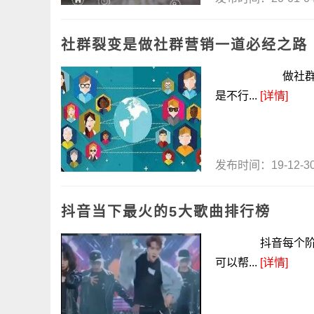
社群裂变是做社群营销一道必经之路
做社群的大佬们
是不行...
[详情]
发布时间：19-12-
抖音当下最火的5大歌曲排行榜
抖音每个阶段都
可以帮...
[详情]