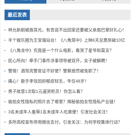
最近发表
林允新剧被扇耳光，有苦说不出回家还要被父亲扇巴掌好扎心！
半个娱乐圈为王宝强站台！《八角笼中》上映6天总票房破10亿
《八角龙中》究竟是一个什么电影，看哭了星爷和莫言？
民心所向！牵手门事件涉事领导被双开，女子被解聘！
警惕！酒驾亮警官证不好使？警察居然被免职了！
痛心！歌手李玟因抑郁症轻生，年仅48岁！
男子故意1次取1元逼哭柜员！你怎么看？
偷拍女性隐私的照片去了哪里？揭秘偷拍女性隐私产业链！
3名未成年人羞辱1名未成年人吃粪便！引发社会关注！
多所高校宣布停用微信支付，引发关注：为何学校集体行动？