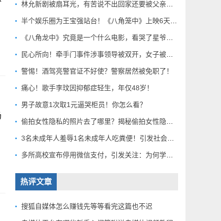
林允新剧被扇耳光，有苦说不出回家还要被父亲扇巴掌好扎心！
半个娱乐圈为王宝强站台！《八角笼中》上映6天总票房破10亿
《八角龙中》究竟是一个什么电影，看哭了星爷和莫言？
民心所向！牵手门事件涉事领导被双开，女子被解聘！
警惕！酒驾亮警官证不好使？警察居然被免职了！
痛心！歌手李玟因抑郁症轻生，年仅48岁！
男子故意1次取1元逼哭柜员！你怎么看？
场
偷拍女性隐私的照片去了哪里？揭秘偷拍女性隐私产业链！
3名未成年人羞辱1名未成年人吃粪便！引发社会关注！
多所高校宣布停用微信支付，引发关注：为何学校集体行动？
热评文章
搜狐自媒体怎么赚钱先等等看完这篇也不迟